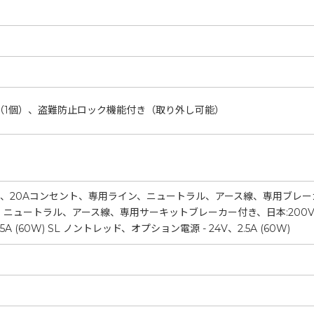
（1個）、盗難防止ロック機能付き（取り外し可能）
0V、20Aコンセント、専用ライン、ニュートラル、アース線、専用ブレーカー付
ュートラル、アース線、専用サーキットブレーカー付き、日本:200V, 10A; Di
.5A (60W) SL ノントレッド、オプション電源 - 24V、2.5A (60W)