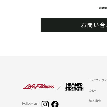
御見積
ライフ・フ
Q&A
納品事例
Follow us :