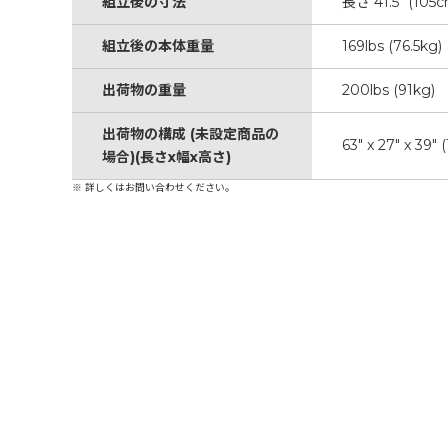
組立後の寸法
長さ 41.5" (105
組立後の本体重量
169lbs (76.5kg)
出荷物の重量
200lbs (91kg)
出荷物の構成 (未設定商品の
63" x 27" x 39"
場合)(長さx幅x高さ)
※ 詳しくはお問い合わせください。