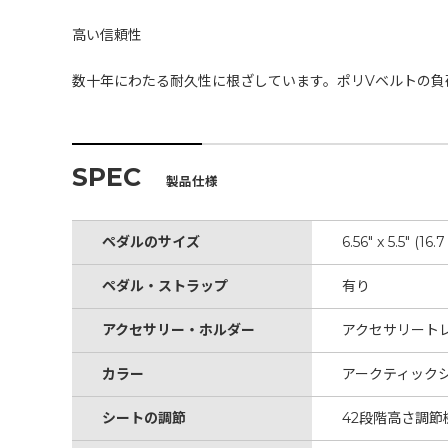
高い信頼性
数十年にわたる耐久性に根ざしています。ポリVベルトの負
SPEC
製品仕様
ペダルのサイズ
6.56" x 5.5" (16
ペダル・ストラップ
有り
アクセサリー・ホルダー
アクセサリート
カラー
アークティック
シートの調節
42段階高さ調節機構、高