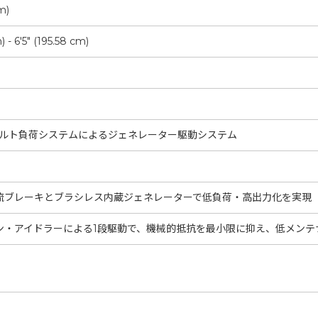
m)
 - 6'5" (195.58 cm)
ベルト負荷システムによるジェネレーター駆動システム
流ブレーキとブラシレス内蔵ジェネレーターで低負荷・高出力化を実現
ン・アイドラーによる1段駆動で、機械的抵抗を最小限に抑え、低メンテ