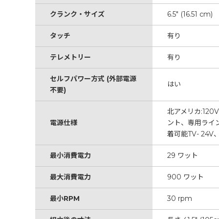
クランク・サイズ
6.5" (16.51 cm)
タッチ
有り
テレメトリー
有り
セルフパワー方式 (外部電源
はい
不要)
北アメリカ:120
電源仕様
ント、専用ライン、
着可能TV- 24V、
最小消費電力
29 ワット
最大消費電力
900 ワット
最小RPM
30 rpm