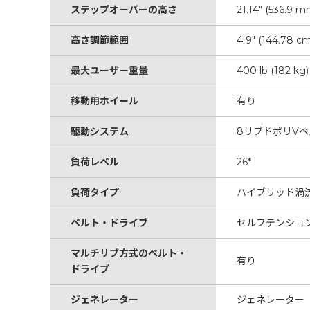
ステップオーバーの高さ
21.14" (536.9 m
高さ調節範囲
4'9" (144.78 cm)
最大ユーザー重量
400 lb (182 kg)
移動用ホイール
有り
駆動システム
8リブドポリV
負荷レベル
26*
負荷タイプ
ハイブリッド渦
ベルト・ドライブ
セルフテンショ
マルチリブ方式のベルト・
有り
ドライブ
ジェネレーター
ジェネレーター