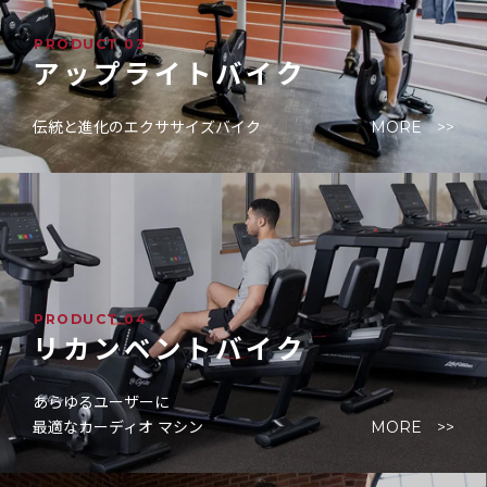
PRODUCT 03
アップライトバイク
伝統と進化のエクササイズバイク
MORE >>
PRODUCT 04
リカンベントバイク
あらゆるユーザーに
最適なカーディオ マシン
MORE >>