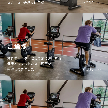
スムーズで自然な使用感
MORE >>
MESSAGE
ご挨拶
業界のリーダーとして常に進化する
健康とフィットネスの展望を
先導してきました
MORE >>